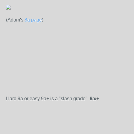
(Adam's
8a page
)
Hard 9a or easy 9a+ is a "slash grade":
9a/+