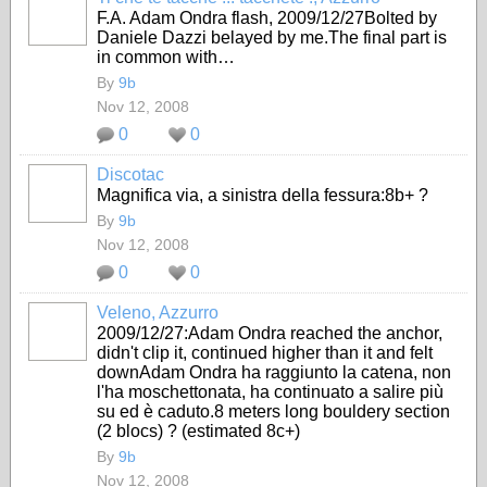
F.A. Adam Ondra flash, 2009/12/27
Bolted by
Daniele Dazzi belayed by me.The final part is
in common with…
By
9b
Nov 12, 2008
0
0
Discotac
Magnifica via, a sinistra della fessura:8b+ ?
By
9b
Nov 12, 2008
0
0
Veleno, Azzurro
2009/12/27:Adam Ondra reached the anchor,
didn't clip it, continued higher than it and felt
downAdam Ondra ha raggiunto la catena, non
l'ha moschettonata, ha continuato a salire più
su ed è caduto.8 meters long bouldery section
(2 blocs) ? (estimated 8c+)
By
9b
Nov 12, 2008