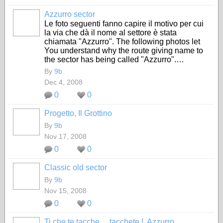
Azzurro sector
Le foto seguenti fanno capire il motivo per cui
la via che dà il nome al settore è stata
chiamata "Azzurro". The following photos let
You understand why the route giving name to
the sector has being called "Azzurro".…
By
9b
Dec 4, 2008
0
0
Progetto, Il Grottino
By
9b
Nov 17, 2008
0
0
Classic old sector
By
9b
Nov 15, 2008
0
0
Ti che te tacche ... tacchete !, Azzurro