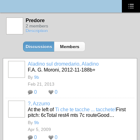
Predore
2 members
Description
Discussions
Members
Aladino sul dromedario, Aladino
F.A. G. Moroni, 2012-11-188b+
By
9b
Feb 21, 2013
0
0
?, Azzurro
At the left of
Ti che te tacche ... tacchete!
First
pitch: 6cTotal rest4 mts 7c routeGood…
By
9b
Apr 5, 2009
0
0